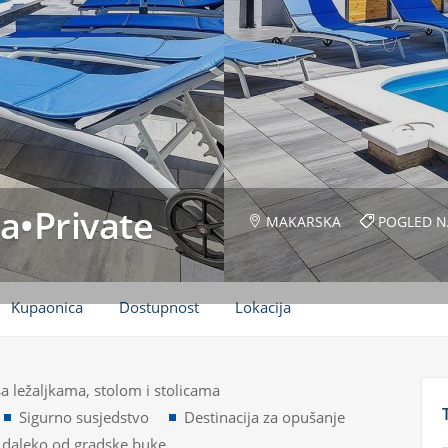
a•Private
MAKARSKA
POGLED NA
Kupaonica
Dostupnost
Lokacija
a ležaljkama, stolom i stolicama
Sigurno susjedstvo
Destinacija za opušanje
 daleko od gradske buke