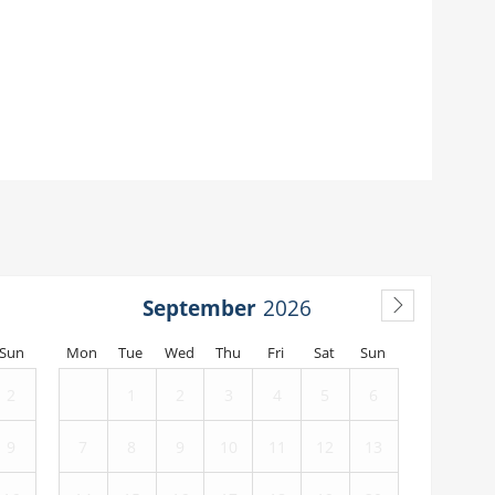
September
Sun
Mon
Tue
Wed
Thu
Fri
Sat
Sun
2
1
2
3
4
5
6
9
7
8
9
10
11
12
13