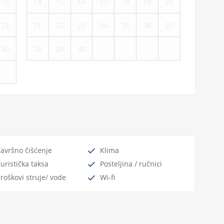
16
14
15
16
17
18
19
20
23
21
22
23
24
25
26
27
30
28
29
30
avršno čišćenje
Klima
uristička taksa
Posteljina / ručnici
Troškovi struje/ vode
Wi-fi