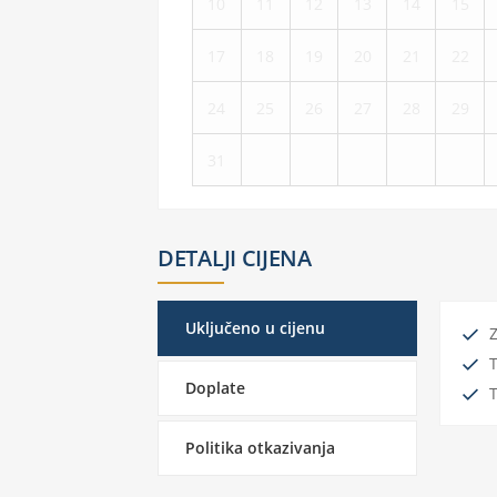
10
11
12
13
14
15
17
18
19
20
21
22
24
25
26
27
28
29
31
DETALJI CIJENA
Uključeno u cijenu
Z
T
Doplate
Politika otkazivanja