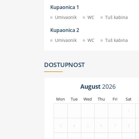
Kupaonica 1
Umivaonik
WC
Tuš kabina
Kupaonica 2
Umivaonik
WC
Tuš kabina
DOSTUPNOST
August
Mon
Tue
Wed
Thu
Fri
Sat
1
3
4
5
6
7
8