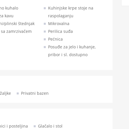
čno kuhalo
Kuhinjske krpe stoje na
za kavu
raspolaganju
ni/plinski štednjak
Mikrovalna
r sa zamrzivačem
Perilica suđa
Pećnica
Posuđe za jelo i kuhanje,
pribor i sl. dostupno
žaljke
Privatni bazen
ici i posteljina
Glačalo i stol