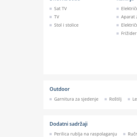
Sat TV
Elektri
TV
Aparat 
Stol i stolice
Električ
Frižide
Outdoor
Garnitura za sjedenje
Roštilj
Le
Dodatni sadržaji
Perilica rublja na raspolaganju
Ručn