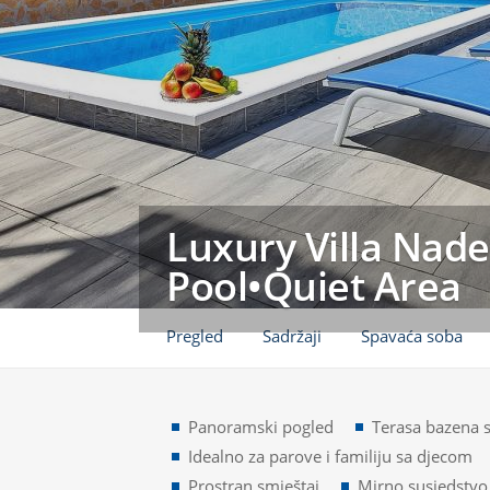
Luxury Villa Nade
Pool•Quiet Area
Pregled
Sadržaji
Spavaća soba
Panoramski pogled
Terasa bazena s
Idealno za parove i familiju sa djecom
Prostran smještaj
Mirno susjedstvo